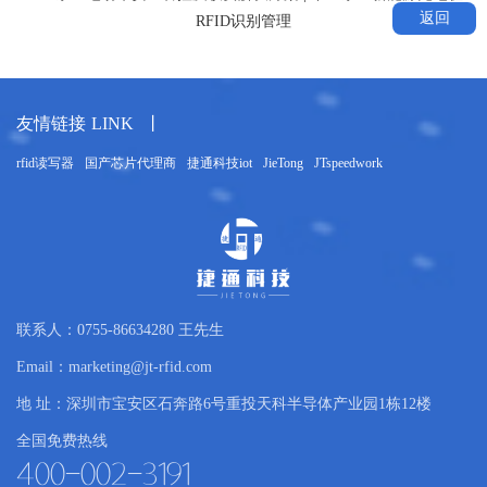
返回
RFID识别管理
仅测量精度欠佳，还需定期维护更换，专业操
作成本高，且在恶劣作业环境中易老化损坏，
稳定性难以保障。在此背景下，依托环卫车制
造技术与智能设备的发展，结合国家对环保产
友情链接
LINK
丨
业的政策支持，原车液压油缸压力检测方案应
运而生，为环卫车称重系统升级提供了全新路
rfid读写器
国产芯片代理商
捷通科技iot
JieTong
JTspeedwork
径。 该方案的核心优势在于充分利用车辆原生
液压系统，无需改动原有液压结构，仅通过集
成液压油缸压力检测模块，便可借助油缸提升
垃圾桶过程中的压力变化间接测量垃圾重量。
从技术原理来看，方案通过在液压油缸关键位
置安装高精度压力传感器，实时捕捉油缸工作
联系人：0755-86634280 王先生
时的压力值——压力变化直接反映垃圾装载重
Email：marketing@jt-rfid.com
量增减；再配合系统内置的先进数据处理与转
地 址：深圳市宝安区石奔路6号重投天科半导体产业园1栋12楼
换算法，综合考量油缸尺寸、
全国免费热线
400-002-3191