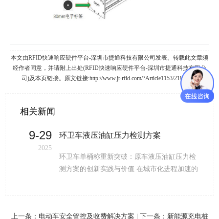
本文由RFID快速响应硬件平台-深圳市捷通科技有限公司发表。转载此文章须
经作者同意，并请附上出处(RFID快速响应硬件平台-深圳市捷通科技有限公
司)及本页链接。原文链接:http://www.jt-rfid.com/?Article1153/2194.html
相关新闻
9-29
环卫车液压油缸压力检测方案
2025
环卫车单桶称重新突破：原车液压油缸压力检
测方案的创新实践与价值 在城市化进程加速的
当下，城市生活垃圾与厨余垃圾产量持续攀
升，对垃圾处理的效率与质量提出更高要求。
然而，传统环卫车称重系统多采用应变片式传
上一条：
电动车安全管控及收费解决方案
| 下一条：
新能源充电桩
感器，受温度、湿度等环境因素影响显著，不