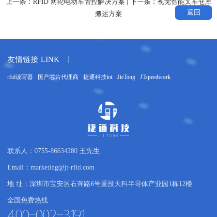
上一条：
RFID 两轮电动车管控解决方案
| 下一条：
视觉智能叉车仓库
境因素影响显著，不
器、RFID技术与北斗定位的环
返回
搬运方案
期维护更换，专业操
重系统应运而生，通过物联网与
环境中易老化损坏，
术，重塑环卫作业流程，为城市
景下，依托环卫车制
与可持续发展注入新动能。 一
，结合国家对环保产
需求为导向，破解环卫称重痛点
友情链接
LINK
丨
油缸压力检测方案应
中，人工称重耗时费力，数据记
统升级提供了全新路
无法实时掌握车辆载重状态，导
rfid读写器
国产芯片代理商
捷通科技iot
JieTong
JTspeedwork
在于充分利用车辆原生
划不合理、资源浪费严重。针对
液压结构，仅通过集
卫平板车整车称重系统以“高效
，便可借助油缸提升
能”为核心目标，构建了多技术
间接测量垃圾重量。
案。 系统由四大核心部分组成
过在液压油缸关键位
责实时捕捉车辆载重变化，数据
，实时捕捉油缸工作
量信息进行记录与初步处理，无
联系人：0755-86634280 王先生
直接反映垃圾装载重
保数据快速、稳定上传，监控中
Email：marketing@jt-rfid.com
的先进数据处理与转
数据整合、分析与可视化管理。
地 址：深圳市宝安区石奔路6号重投天科半导体产业园1栋12楼
寸、
成“感知-传输-分
全国免费热线
400-002-3191