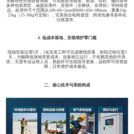
突破传统分拣设备局限，可高效处理箱装、胶袋、信封、编织袋等
多种包装类型，涵盖轻薄件、异形件（非棒状、非球状）等特殊货
品。处理件尺寸范围从
100×60×2mm
到
600×450×380mm
，重量
10g-
25kg
（
15-30kg
可定制），完美契合电商退货、跨境包裹等多样化
分拣需求。
4.
低成本落地，安装维护零门槛
现场安装仅需
5
天，
1
名安装工即可完成整线部署，拆卸迁移仅需
3
天，大幅降低场地变更成本。设备独立运行，不依赖其他软件系
统，无需专业运维人员，易损件可在线指导更换，远程即可排查故
障，日常维护成本极低。
二、核心技术与系统构成