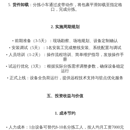
5.
货件卸载
：分拣小车通过皮带动作，将包裹平滑卸载至指定格
口，完成分拣。
2.
实施周期规划
•
前期准备（
3-5
天）：现场勘察、场地规划、设备定制确认
•
安装调试（
5
天）：
1
名安装工完成整线安装、系统配置与调试
•
人员培训（
1-2
天）：操作流程培训、简单维护指导，发放操作手
册
•
试运行优化（
3
天）：根据实际分拣需求调整参数，确保设备稳定
运行
•
正式上线：设备全负荷运行，提供远程技术支持与驻点优化服务
五、投资收益与价值
1.
成本节约
•
人力成本：
1
台设备可替代
8-10
名分拣工人，按人均月工资
7000
元