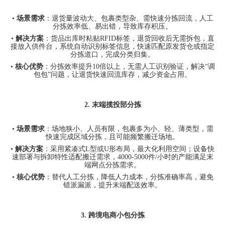
•
场景需求
：退货量波动大、包裹类型杂、需快速分拣回流，人工
分拣效率低、易出错，导致库存积压。
•
解决方案
：货品出库时粘贴
RFID
标签，退货回收后无需拆包，直
接放入供件台，系统自动识别标签信息，快速匹配原发货仓或指定
分拣道口，完成分类归集。
•
核心优势
：分拣效率提升
10
倍以上，无需人工识别验证，解决
“
调
包包
”
问题，让退货快速回流库存，减少资金占用。
2.
末端揽投部分拣
•
场景需求
：场地狭小、人员有限，包裹多为小、轻、薄类型，需
快速完成区域分拣，且可能频繁搬迁场地。
•
解决方案
：采用紧凑式
L
型或
U
形布局，最大化利用空间；设备快
速部署与拆卸特性适配搬迁需求，
4000-5000
件
/
小时的产能满足末
端网点分拣需求。
•
核心优势
：替代人工分拣，降低人力成本，分拣准确率高，避免
错派漏派，提升末端配送效率。
3.
跨境电商小包分拣