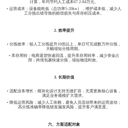
计算，年均节约人工成本
67.2-84
万元。
•
运营成本：设备能耗低（总功率
5-20kw
），维护成本低，减少人
工分拣出错导致的赔偿损失与库存积压成本。
2.
效率提升
•
分拣效率：较人工分拣提升
10
倍以上，单日可完成数万件分拣，
大幅缩短分拣周期。
•
库存周转：电商退货快速回流，提升库存周转率，减少资金占
用；跨境包裹快速分拣，缩短物流时效。
3.
长期价值
•
适配业务增长：模块化设计支持无缝扩容，无需更换核心设备，
满足业务规模扩大需求。
•
降低运营风险：减少人工依赖，避免人员流动带来的运营波动；
高分拣准确率降低错发漏发风险，提升客户满意度。
六、方案适配对象