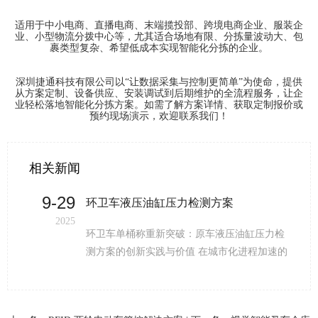
适用于中小电商、直播电商、末端揽投部、跨境电商企业、服装企
业、小型物流分拨中心等，尤其适合场地有限、分拣量波动大、包
裹类型复杂、希望低成本实现智能化分拣的企业。
深圳捷通科技有限公司以
“
让数据采集与控制更简单
”
为使命，提供
从方案定制、设备供应、安装调试到后期维护的全流程服务，让企
业轻松落地智能化分拣方案。如需了解方案详情、获取定制报价或
预约现场演示，欢迎联系我们！
相关新闻
9-25
检测方案
环卫平板车整车称重系统
2025
原车液压油缸压力检
环卫平板车整车称重系统：赋能
 在城市化进程加速的
管理的智能解决方案 在城市化
余垃圾产量持续攀
当下，环卫工作量呈爆发式增长
质量提出更高要求。
式效率低下、数据滞后等问题愈
统多采用应变片式传
以满足现代化环卫管理需求。基