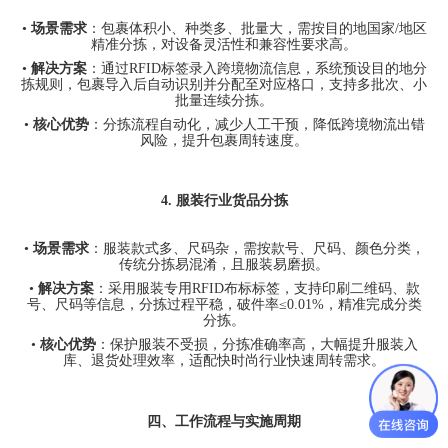
•
场景需求
：包裹体积小、种类多、批量大，需按目的地国家
/
地区
精准分拣，对设备灵活性和兼容性要求高。
•
解决方案
：通过
RFID
标签录入跨境物流信息，系统预设目的地分
拣规则，包裹导入后自动识别并分配至对应格口，支持多批次、小
批量连续分拣。
•
核心优势
：分拣流程自动化，减少人工干预，降低跨境物流出错
风险，提升包裹周转速度。
4.
服装行业货品分拣
•
场景需求
：服装款式多、尺码杂，需按款号、尺码、颜色分类，
传统分拣易混淆，且服装易磨损。
•
解决方案
：采用服装专用
RFID
布标标签，支持印刷二维码、款
号、尺码等信息，分拣过程平稳，破件率
≤0.01%
，精准完成分类
分拣。
•
核心优势
：保护服装不受损，分拣准确率高，大幅提升服装入
库、退货处理效率，适配快时尚行业快速周转需求。
四、工作流程与实施周期