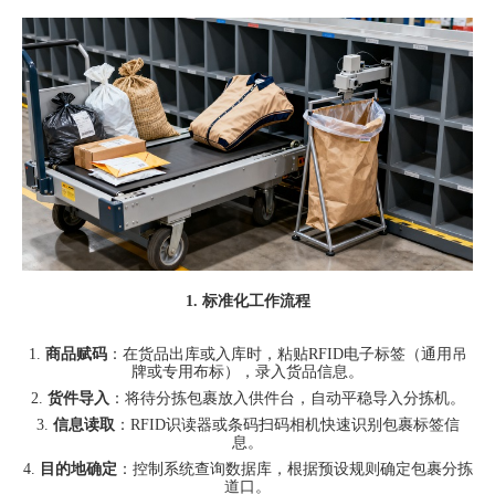
1.
标准化工作流程
1.
商品赋码
：在货品出库或入库时，粘贴
RFID
电子标签（通用吊
牌或专用布标），录入货品信息。
2.
货件导入
：将待分拣包裹放入供件台，自动平稳导入分拣机。
3.
信息读取
：
RFID
识读器或条码扫码相机快速识别包裹标签信
息。
4.
目的地确定
：控制系统查询数据库，根据预设规则确定包裹分拣
道口。