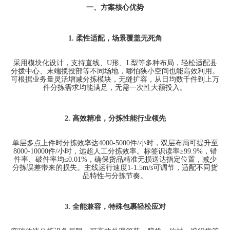
一、方案核心优势
1.
柔性适配，场景覆盖无死角
采用模块化设计，支持直线、
U
形、
L
型等多种布局，轻松适配县
分拨中心、末端揽投部等不同场地，哪怕狭小空间也能高效利用。
可根据业务量灵活增减分拣模块，无缝扩容，从日均数千件到上万
件分拣需求均能满足，无需一次性大额投入。
2.
高效精准，分拣性能行业领先
单层多点上件时分拣效率达
4000-5000
件
/
小时，双层布局可提升至
8000-10000
件
/
小时，远超人工分拣效率。标签识读率
≥99.9%
，错
件率、破件率均
≤0.01%
，确保货品精准无损送达指定位置，减少
分拣误差带来的损失。主线运行速度
1-1.5m/s
可调节，适配不同货
品特性与分拣节奏。
3.
全能兼容，特殊包裹轻松应对