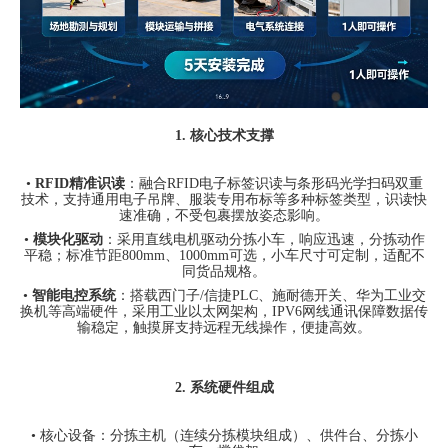
1.
核心技术支撑
•
RFID
精准识读
：融合
RFID
电子标签识读与条形码光学扫码双重
技术，支持通用电子吊牌、服装专用布标等多种标签类型，识读快
速准确，不受包裹摆放姿态影响。
•
模块化驱动
：采用直线电机驱动分拣小车，响应迅速，分拣动作
平稳；标准节距
800mm
、
1000mm
可选，小车尺寸可定制，适配不
同货品规格。
•
智能电控系统
：搭载西门子
/
信捷
PLC
、施耐德开关、华为工业交
换机等高端硬件，采用工业以太网架构，
IPV6
网线通讯保障数据传
输稳定，触摸屏支持远程无线操作，便捷高效。
2.
系统硬件组成
•
核心设备：分拣主机（连续分拣模块组成）、供件台、分拣小