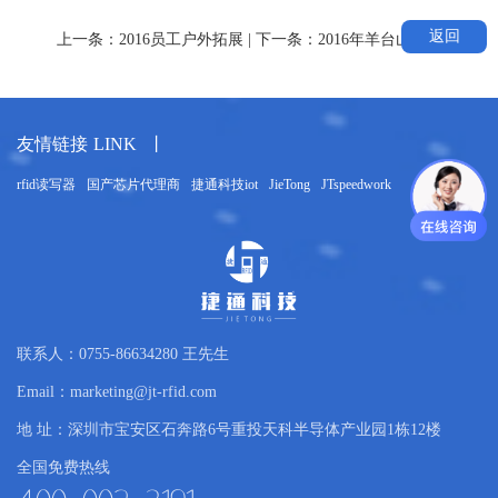
广东最美丽乡村之称的—英德 茶语温泉 前往天
返回
上一条：
2016员工户外拓展
| 下一条：
2016年羊台山活动
鹅湖浸泡【茶语温泉】。广东首个茶文化主题
温泉，占地 30 余亩，茶语温泉是自然流露的地
展
下直涌热泉水，温泉区拥近 40 个功效各异、独
具特色的温泉池，由 4 大片区：英德名茶区、
友情链接
LINK
丨
茶语 SPA 区、禅茶区和花茶区组合而成，面积
达 18000 平方米。泉水属稀有的石英岩温泉，
rfid读写器
国产芯片代理商
捷通科技iot
JieTong
JTspeedwork
温泉水质偏碱性， 水中富含氟、钾、锶、铜、
享
钙、镁等多种对人体健康有益的岩浆元素和成
分，是一个具有极高医疗价 值的熔岩疗养温
泉。在景观设计上采用当地独有的英石为园林
造景主体，以百年老茶树及珍奇树种巧 妙间
希
隔，私密静谧，巧妙地将当地的喀斯特峰林与
联系人：0755-86634280 王先生
1680 亩天鹅湖融为一体，湖光山色。
Email：marketing@jt-rfid.com
地 址：深圳市宝安区石奔路6号重投天科半导体产业园1栋12楼
全国免费热线