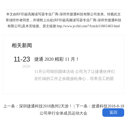
本文由RFID超高频读写器专业厂商-深圳市捷通科技有限公司发表。转载此文
章须经作者同意，并请附上出处(RFID超高频读写器专业厂商-深圳市捷通科技
有限公司)及本页链接。原文链接:http://www.jt-rfid.com/?Article1160/1463.html
相关新闻
11-23
季度活动
捷通 2020 精彩 11 月！
2020
春
11月公司组织团体活动 公司为了让捷通伙伴们
在忙碌的工作之余能放松身心，培养员工的团
队情感，促进员工对团队的归属感，热爱团
队；公司组织了上午看电影、中午聚餐、下午
羽毛球友谊赛等多项团体活动。让我们尽情地
上一条：
深圳捷通科技2018惠州2天游！
| 下一条：
捷通科技2018-8-18
放松、挥洒汗水，享受公司福利吧！ 走过往
返回
公司举行全体成员运动大会
昔，奋斗的汗水刚刚拭去 回首旅途，胜利的笑
容正在蔓延 携手今宵，高歌这一路荣耀感动 展