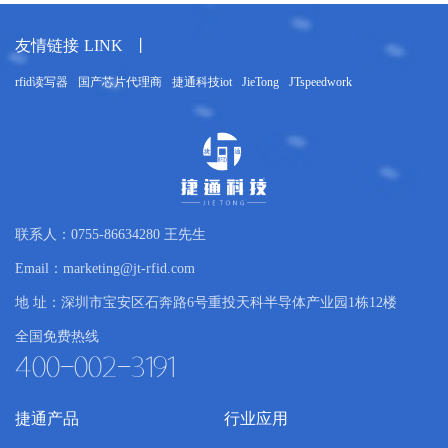
望明朝，伙伴们，让我们携手同行 一曲歌唱出
心中挚爱，一段舞跳出热血豪迈，一首诗谱写
友情链接
LINK
丨
心
出果敢坚毅一路有你。 执着、梦想、追求、团
都
结、我们共同燃心为香，巅峰领跃！梦想从不
rfid读写器
国产芯片代理商
捷通科技iot
JieTong
JTspeedwork
止步。 美食诱惑 美食让人的味蕾得到满足和享
受，这种满足能够却能悄悄转换成为一种前行
圳
的动力，让我们有足够的底气去付出更多的努
力，踏实迈出每一步，好运就会伴随左右！
哇，全是美食的香味 捷通科技羽毛球友谊赛 希
望这次比赛让我们共同树立健康生活、快乐工
联系人：0755-86634280 王先生
作
Email：marketing@jt-rfid.com
地 址：深圳市宝安区石奔路6号重投天科半导体产业园1栋12楼
全国免费热线
400-002-3191
捷通产品
行业应用