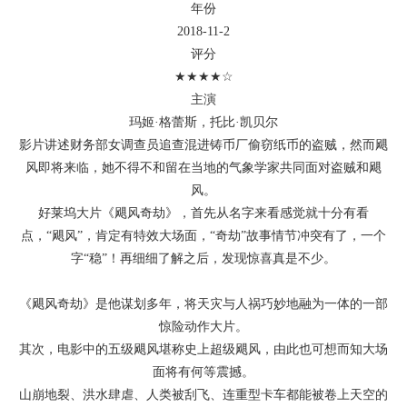
年份
2018-11-2
评分
★★★★☆
主演
玛姬·格蕾斯，托比·凯贝尔
影片讲述财务部女调查员追查混进铸币厂偷窃纸币的盗贼，然而飓
风即将来临，她不得不和留在当地的气象学家共同面对盗贼和飓
风。
好莱坞大片《飓风奇劫》，首先从名字来看感觉就十分有看
点，“飓风”，肯定有特效大场面，“奇劫”故事情节冲突有了，一个
字“稳”！再细细了解之后，发现惊喜真是不少。
《飓风奇劫》是他谋划多年，将天灾与人祸巧妙地融为一体的一部
惊险动作大片。
其次，电影中的五级飓风堪称史上超级飓风，由此也可想而知大场
面将有何等震撼。
山崩地裂、洪水肆虐、人类被刮飞、连重型卡车都能被卷上天空的