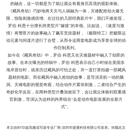
的融合，这一切都是为了能让观众有着身历其境的观影体验。
《飓风奇劫》巧妙地将天灾与人祸融为一体，灾难配抢劫火爆无
限，惊险刺激感倍增。在过往的几部经典影片中，我们不难发现，
罗伯·科恩十分擅长跨类型片“嫁接”的本领。比如说，《速度与激
情》将警匪片的故事融入了飙车竞技题材，《极限特工》把极限运
动元素与间谍片进行了合璧，从而令这两套电影成为享誉全球的动
作巨制系列。
如今在《飓风奇劫》中，罗伯·科恩又在灾难题材中融入了劫匪的
故事。在本次曝光的特辑中，罗伯·科恩表示自己小时候在美国东
海岸居住时，就亲历过飓风的可怕之处，并一直打算拍摄一部飓风
题材的电影。而在飓风中融入抢劫的故事，是导演灵机一动的脑
洞。灾难电影的视觉奇观，结合动作片紧张刺激，二者结合产生的
奇妙化学反应，在两种类型片叠加效应下，会让观众体验到双重感
官刺激，导演认为这样的跨界组合“会是动作电影发展的全新方
式”。
本文由RFID超高频读写器专业厂商-深圳市捷通科技有限公司发表。转载此文