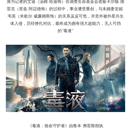
身为记者的艾迪（汤姆·哈迪饰）在调查生命基金会老板卡尔顿·德
雷克（里兹·阿迈德饰）的过程中，事业遭受重创，与未婚妻安妮·
韦英（米歇尔·威廉姆斯饰）的关系岌岌可危，并意外被外星共生
体入侵，历经挣扎对抗，最终成为拥有强大超能力，无人可挡
的“毒液”
《毒液：致命守护者》由鲁本·弗雷斯彻执