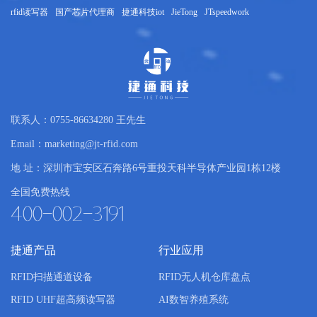
都
结、我们共同燃心为香，巅峰领跃！梦想从不
rfid读写器
国产芯片代理商
捷通科技iot
JieTong
JTspeedwork
止步。 美食诱惑 美食让人的味蕾得到满足和享
受，这种满足能够却能悄悄转换成为一种前行
圳
的动力，让我们有足够的底气去付出更多的努
力，踏实迈出每一步，好运就会伴随左右！
哇，全是美食的香味 捷通科技羽毛球友谊赛 希
望这次比赛让我们共同树立健康生活、快乐工
联系人：0755-86634280 王先生
作
Email：marketing@jt-rfid.com
地 址：深圳市宝安区石奔路6号重投天科半导体产业园1栋12楼
全国免费热线
400-002-3191
捷通产品
行业应用
RFID扫描通道设备
RFID无人机仓库盘点
RFID UHF超高频读写器
AI数智养殖系统