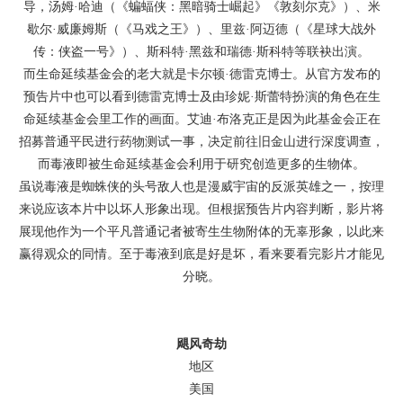
导，汤姆·哈迪（《蝙蝠侠：黑暗骑士崛起》《敦刻尔克》）、米
歇尔·威廉姆斯（《马戏之王》）、里兹·阿迈德（《星球大战外
传：侠盗一号》）、斯科特·黑兹和瑞德·斯科特等联袂出演。
而生命延续基金会的老大就是卡尔顿·德雷克博士。从官方发布的
预告片中也可以看到德雷克博士及由珍妮·斯蕾特扮演的角色在生
命延续基金会里工作的画面。艾迪·布洛克正是因为此基金会正在
招募普通平民进行药物测试一事，决定前往旧金山进行深度调查，
而毒液即被生命延续基金会利用于研究创造更多的生物体。
虽说毒液是蜘蛛侠的头号敌人也是漫威宇宙的反派英雄之一，按理
来说应该本片中以坏人形象出现。但根据预告片内容判断，影片将
展现他作为一个平凡普通记者被寄生生物附体的无辜形象，以此来
赢得观众的同情。至于毒液到底是好是坏，看来要看完影片才能见
分晓。
飓风奇劫
地区
美国