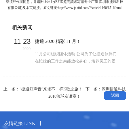
章须经作者同意，并请附上出处(RFID超高频读写器专业厂商-深圳市捷通科技
有限公司)及本页链接。原文链接:http://www.jt-rfid.com/?Article1160/1516.html
相关新闻
11-23
季度活动
捷通 2020 精彩 11 月！
2020
春
11月公司组织团体活动 公司为了让捷通伙伴们
在忙碌的工作之余能放松身心，培养员工的团
队情感，促进员工对团队的归属感，热爱团
队；公司组织了上午看电影、中午聚餐、下午
羽毛球友谊赛等多项团体活动。让我们尽情地
上一条：
“捷通好声音”来场不一样K歌之旅！
| 下一条：
深圳捷通科技
放松、挥洒汗水，享受公司福利吧！ 走过往
返回
2018篮球友谊赛！
昔，奋斗的汗水刚刚拭去 回首旅途，胜利的笑
容正在蔓延 携手今宵，高歌这一路荣耀感动 展
望明朝，伙伴们，让我们携手同行 一曲歌唱出
心中挚爱，一段舞跳出热血豪迈，一首诗谱写
友情链接
LINK
丨
心
出果敢坚毅一路有你。 执着、梦想、追求、团