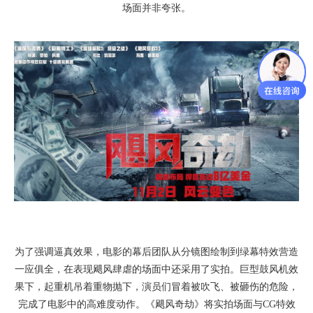
场面并非夸张。
为了强调逼真效果，电影的幕后团队从分镜图绘制到绿幕特效营造
一应俱全，在表现飓风肆虐的场面中还采用了实拍。巨型鼓风机效
果下，起重机吊着重物抛下，演员们冒着被吹飞、被砸伤的危险，
完成了电影中的高难度动作。《飓风奇劫》将实拍场面与CG特效