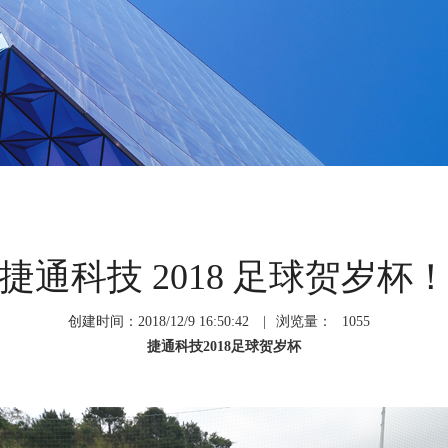
捷通科技 2018 足球贺岁杯
创建时间：2018/12/9 16:50:42
|
浏览量：
1055
捷通科技2018足球贺岁杯