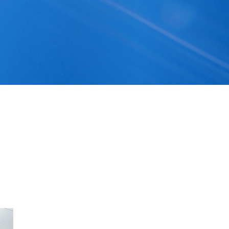
首页
关于我们
企业风采
！