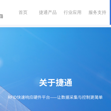
首页
捷通产品
行业应用
服务支持
商