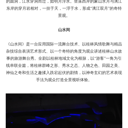
的圆洞，江水穿洞而过，如明月浮水。坐落西岸的象山水月与漓江
东岸的穿月岩相对，一挂于天，一浮于水，形成“漓江双月”的奇特
景观。
山水间
《山水间》是一台应用国际一流舞台技术、以桂林风情歌舞与精品
杂技综合表演艺术形式、以一个奇特的角度为观众讲述桂林山水故
事的旅游舞台秀。全剧以桂林地域文化为根脉，以“游客”一角为引
线串联全篇，将桂林群峰之形、秀水之态、人物之色、田园之美、
神仙之奇和生活之趣揉入跌宕起伏的剧情，以神奇玄幻的艺术表现
手法为观众打造全景视听体验。