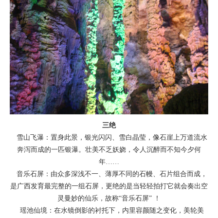
三绝
雪山飞瀑：置身此景，银光闪闪、雪白晶莹，像石崖上万道流水
奔泻而成的一匹银瀑。壮美不乏妖娆，令人沉醉而不知今夕何
年……
音乐石屏：由众多深浅不一、薄厚不同的石幔、石片组合而成，
是广西发育最完整的一组石屏，更绝的是当轻轻拍打它就会奏出空
灵曼妙的仙乐，故称“音乐石屏” ！
瑶池仙境：在水镜倒影的衬托下，内里容颜随之变化，美轮美