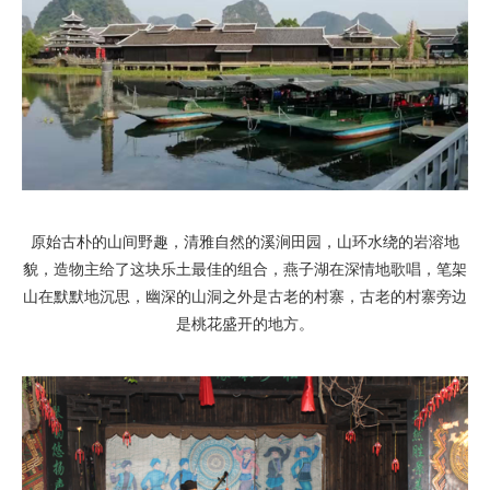
原始古朴的山间野趣，清雅自然的溪涧田园，山环水绕的岩溶地
貌，造物主给了这块乐土最佳的组合，燕子湖在深情地歌唱，笔架
山在默默地沉思，幽深的山洞之外是古老的村寨，古老的村寨旁边
是桃花盛开的地方。