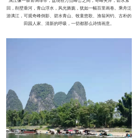
漓江像一条青绸绿带，盘绕在万点峰峦之间，奇峰夹岸，碧水萦
回，削壁垂河，青山浮水，风光旖旎，犹如一幅百里画卷。乘舟泛
游漓江，可观奇峰倒影、碧水青山、牧童悠歌、渔翁闲钓、古朴的
田园人家、清新的呼吸，一切都那么诗情画意。