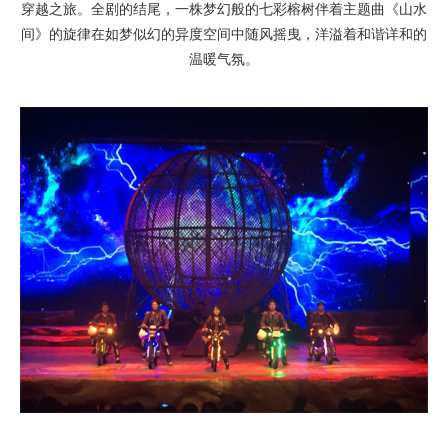
穿越之旅。全剧的结尾，一株梦幻般的七彩榕树伴着主题曲《山水
间》的旋律在如梦似幻的异度空间中随风摇曳，洋溢着和谐详和的
温暖气氛。