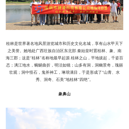
桂林是世界著名地风景游览城市和历史文化名城，享有山水甲天下
之美誉。她地处广西壮族自治区东北部.秦始皇时置桂林、象、南
海三郡；这是“桂林”名称地最早起源.桂林之山，平地拔起，千姿百
态；漓江地水，蜿蜒曲折，明洁如镜；山多有洞，洞幽景奇，瑰丽
壮观；洞中怪石，鬼斧神工，琳琅满目，于是形成了“山青、水
秀、洞奇、石美”地桂林“四绝”。
象鼻山