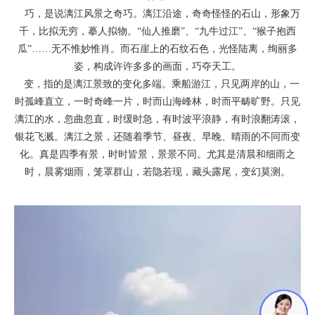
巧，是说漓江风景之奇巧。漓江沿途，奇奇怪怪的石山，形象万
千，比拟无穷，摹人拟物。“仙人推磨”、“九牛过江”、“猴子抱西
瓜”……无不惟妙惟肖。而石崖上的石纹石色，光怪陆离，绚丽多
姿，构成许许多多的画面，巧夺天工。
变，指的是漓江景致的变化多端。乘船游江，只见两岸的山，一
时孤峰直立，一时奇峰一片，时而山海峰林，时而平畴旷野。只见
漓江的水，忽曲忽直，时缓时急，有时波平浪静，有时浪翻涛滚，
银花飞溅。漓江之景，还随着季节、昼夜、早晚、晴雨的不同而变
化。真是四季有景，时时皆景，景景不同。尤其是清晨和细雨之
时，晨雾烟雨，笼罩群山，若隐若现，藏头露尾，变幻莫测。