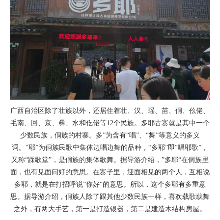
广西自治区除了壮族以外，还居住着壮、汉、瑶、苗、侗、仫佬、
毛南、回、京、彝、水和仡佬等12个民族。多耶古寨就是其中一个
少数民族，侗族的村寨。多”为含有“唱”、“舞”等意义的多义
词。“耶”为侗族民歌中集体边唱边舞的品种，“多耶”即“唱耶歌”，
又称“踩歌堂”，是侗族的集体歌舞。据导游介绍，”多耶“在侗族里
面，也有见面问好的意思。在寨子里，迎面相见的两个人，互相说
多耶，就是在打招呼说”你好“的意思。所以，这个多耶有多重意
思。据导游介绍，侗族人除了跟其他少数民族一样，喜欢载歌载舞
之外，有两大手艺，第一是打造银器，第二是建造木结构房屋。