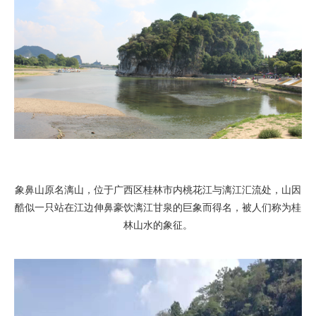
象鼻山原名漓山，位于广西区桂林市内桃花江与漓江汇流处，山因
酷似一只站在江边伸鼻豪饮漓江甘泉的巨象而得名，被人们称为桂
林山水的象征。