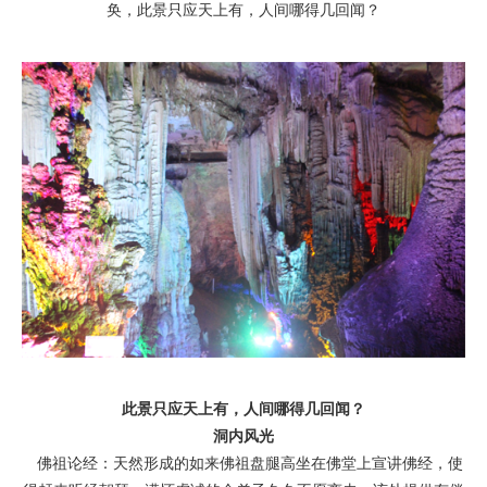
奂，此景只应天上有，人间哪得几回闻？
此景只应天上有，人间哪得几回闻？
洞内风光
佛祖论经：天然形成的如来佛祖盘腿高坐在佛堂上宣讲佛经，使