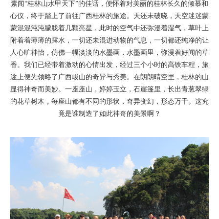
素闻“桂林山水甲天下”的佳话，便怀着对美丽的桂林长久的倾慕和
心仪，终于踏上了前往广西桂林的旅途。天还未破晓，天空迷迷蒙
蒙混混沌沌朦胧着几颗亮星，此时的空气中还弥漫着湿气，草叶上
附着着薄薄的露水，一切还未混进动物的气息，一切都还纯净的让
人心旷神怡，仿佛一幅淡淡的水墨画，水墨画里，弥漫着好闻的草
香。我们已经带着激动的心情出发，经过三个小时的高铁车程，旅
途上便先领略了广西峻山的奇异与秀美。在朗朗晴空里，桂林的山
显得神奇而美妙。一座座山，婷婷玉立，石崖篷里，长出青葱翠绿
的花草树木，每座山都有不同的形状，奇异变幻，形态万千。这究
竟是谁制造了如此神奇的美景啊？