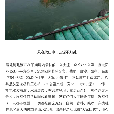
只在此山中，云深不知处
遇龙河是漓江在阳朔境内最长的一条支流，全长43.5公里，流域面
积158.47平方公里，流经阳朔县的金宝、葡萄、白沙、阳朔、高田
等5个乡镇、20多个村庄，人称“小漓江”，不是漓江胜似漓江。尤
其是从遇龙桥到工农桥15.36公里水程，宽38—61米，深0.5—2米，
常年水质清澈，水流缓缓，有28道堰坝，景点百余处，整个遇龙河
景区，没有任何所谓现代化建筑，没有任何人工雕琢痕迹，没有任
何一点都市喧嚣，一切都是那么原始、自然、古朴、纯净，实为桂
林地区最大的纯自然山水园地。如果把漓江比成“大家闺秀”，那么