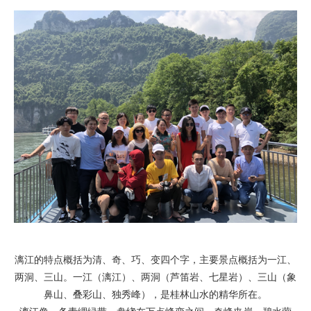
漓江的特点概括为清、奇、巧、变四个字，主要景点概括为一江、
两洞、三山。一江（漓江）、两洞（芦笛岩、七星岩）、三山（象
鼻山、叠彩山、独秀峰），是桂林山水的精华所在。