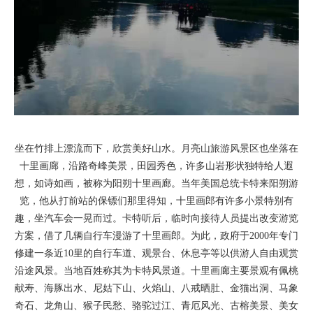
坐在竹排上漂流而下，欣赏美好山水。月亮山旅游风景区也坐落在
十里画廊，沿路奇峰美景，田园秀色，许多山岩形状独特给人遐
想，如诗如画，被称为阳朔十里画廊。当年美国总统卡特来阳朔游
览，他从打前站的保镖们那里得知，十里画郎有许多小景特别有
趣，坐汽车会一晃而过。卡特听后，临时向接待人员提出改变游览
方案，借了几辆自行车漫游了十里画郎。为此，政府于2000年专门
修建一条近10里的自行车道、观景台、休息亭等以供游人自由观赏
沿途风景。当地百姓称其为卡特风景道。十里画廊主要景观有佩桃
献寿、海豚出水、尼姑下山、火焰山、八戒晒肚、金猫出洞、马象
奇石、龙角山、猴子民愁、骆驼过江、青厄风光、古榕美景、美女