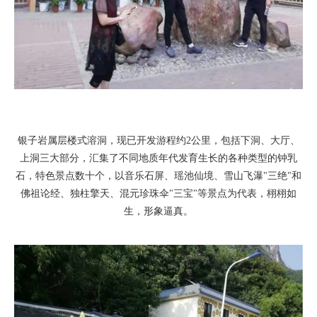
银子岩属层楼式溶洞，现已开发游程约2公里，包括下洞、大厅、
上洞三大部分，汇集了不同地质年代发育生长的各种类型的钟乳
石，特色景点数十个，以音乐石屏、瑶池仙境、雪山飞瀑"三绝"和
佛祖论经、独柱擎天、混元珍珠伞"三宝"等景点为代表，栩栩如
生，形象逼真。