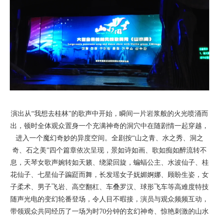
演出从“我想去桂林”的歌声中开始，瞬间一片岩浆般的火光喷涌而
出，顿时全体观众置身一个充满神奇的洞穴中在随剧情一起穿越，
进入一个魔幻奇妙的异度空间。全剧按“山之青、水之秀、洞之
奇、石之美”四个篇章依次呈现，景如诗如画、歌如痴如醉流转不
息，天琴女歌声婉转如天籁、绕梁回旋，蝙蝠公主、水波仙子、桂
花仙子、七星仙子蹁跹而舞，长发瑶女子妩媚婀娜、顾盼生姿，女
子柔术、男子飞岩、高空翻杠、车叠罗汉、球形飞车等高难度特技
随声光电的变幻轮番登场，令人目不暇接，演员与观众频频互动，
带领观众共同经历了一场为时70分钟的玄幻神奇、惊艳刺激的山水