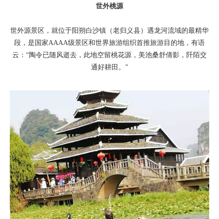
世外桃源
世外源景区，就位于阳朔白沙镇（老归义县）遇龙河流域的最精华
段，是国家AAAA级景区和世界旅游组织首推旅游目的地，有语
云：“陶令已随风逝去，此地空留桃花源，美池桑舒倩影，阡陌交
通好耕田。”