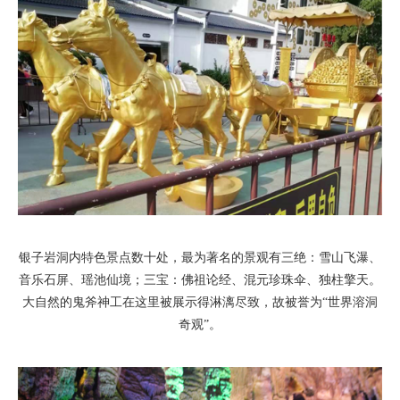
银子岩洞内特色景点数十处，最为著名的景观有三绝：雪山飞瀑、
音乐石屏、瑶池仙境；三宝：佛祖论经、混元珍珠伞、独柱擎天。
大自然的鬼斧神工在这里被展示得淋漓尽致，故被誉为“世界溶洞
奇观”。