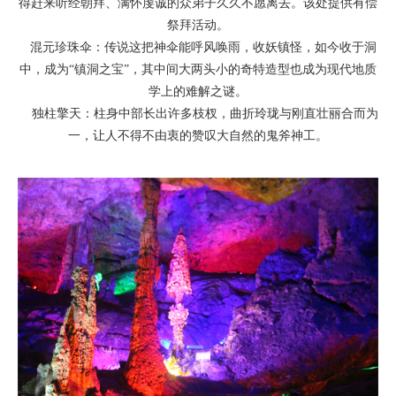
得赶来听经朝拜、满怀虔诚的众弟子久久不愿离去。该处提供有偿
祭拜活动。
混元珍珠伞：传说这把神伞能呼风唤雨，收妖镇怪，如今收于洞
中，成为“镇洞之宝”，其中间大两头小的奇特造型也成为现代地质
学上的难解之谜。
独柱擎天：柱身中部长出许多枝杈，曲折玲珑与刚直壮丽合而为
一，让人不得不由衷的赞叹大自然的鬼斧神工。