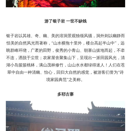
游了银子岩 一世不缺钱
银子岩以其雄、奇、幽、美的溶洞景观独领风骚，洞外则以幽静而
恬美的自然风光而著称，“山水横拖十里外，楼台高起半山中”，远
眺群峰环绕，广袤的田野，俊秀的小青山、朝寨山拔地而起，不牵
不连，洒脱于尘世；农家屋舍聚集山下，呈现出一派田园风光，清
湖小岛簇簇桃林，满山茂林修竹，山山水水都绿得迷人！人们在苍
翠中自由一种清幽、怡心，回归大自然的感觉，被游客们誉为“诗
境家园典范”之美称。
多耶古寨