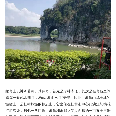
象鼻山以神奇著称。其神奇，首先是形神毕似，其次是在鼻腿之间
造就一轮临水明月，构成“象山水月”奇景。因此，象鼻山是桂林的
城徽山，是桂林旅游的标志山，它坐落在桂林市中心的漓江与桃花
江汇流处，形似一头巨象，象鼻和象腿之间是面积约一百五十平米