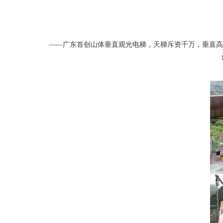
——广东首创山体垂直观光电梯，天梯斥资千万，垂直高度达