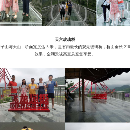
天宫玻璃桥
与天山，桥面宽度达 3 米，是省内最长的观湖玻璃桥，桥面全长 218 米
效果，全湖景视高空悬空觉享受。