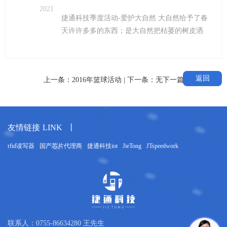
2021
捷通科技季度活动-爱护大自然 大自然给予了春
天许许多多的东西；是大自然把枯萎的树皮洒
满了红白绿等不同的颜色；是大自然把山坡点
缀得五彩缤纷;是大自然把森林协奏曲谱上了乐
章；是大自然为花儿穿上美丽鲜艳的衣裳，喷
返回
上一条：
2016年篮球活动
| 下一条：
无下一篇
上馥郁的清香，使它们个个争妍斗艳，好不美
丽。我崇拜大自然的五彩缤纷!让我们一起保护
大自然，爱护大自然吧！ 捷通科技组组织了爱
护环境，保护大自然的科普小课堂，了解水土
友情链接
LINK
丨
生态和人居环境。 春风拂面，繁花似锦 “春有
百花秋有月 ，夏有凉风冬有雪 ，若无闲事挂心
rfid读写器
国产芯片代理商
捷通科技iot
JieTong
JTspeedwork
头，便是人间好时节。”一年四季，每个季节都
有每个季节的美。阳春三月，春暖花开，到处
是一片春意盎然的景象。 深圳市水土保持科技
示范园 园区功能 园区浓缩与汇合了近年来深圳
城市水土保持工作的经验和科研成果，是集科
技示范、科普推广、实验研究及技术交流于一
联系人：0755-86634280 王先生