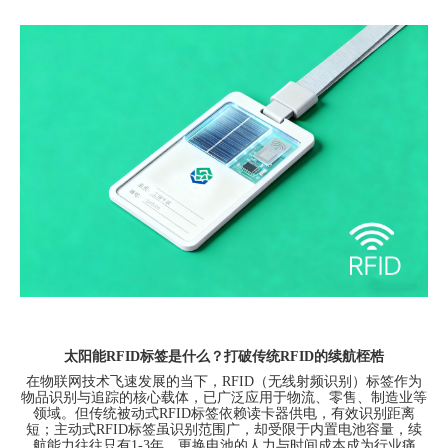
太阳能
RFID
标签是什么？打破传统
RFID
的续航桎梏
在物联网技术飞速发展的当下，
RFID
（无线射频识别）标签作为
物品识别与追踪的核心载体，已广泛应用于物流、零售、制造业等
领域。但传统被动式
RFID
标签依赖读卡器供电，有效识别距离
短；主动式
RFID
标签虽识别范围广，却受限于内置电池容量，续
航能力往往只有
1-3
年，更换电池的人力与时间成本成为行业痛