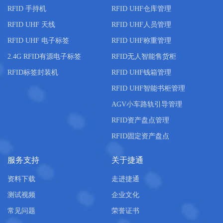
RFID 手持机
RFID UHF仓库管理
RFID UHF 天线
RFID UHF人员管理
RFID UHF 电子标签
RFID UHF称重管理
2.4G RFID有源电子标签
RFID无人智能售货柜
RFID标签封装机
RFID UHF钱箱管理
RFID UHF智能书柜管理
AGV小车路轨引导管理
RFID资产盘点管理
RFID固定资产盘点
服务支持
关于捷通
资料下载
走进捷通
测试视频
企业文化
常见问题
荣誉证书