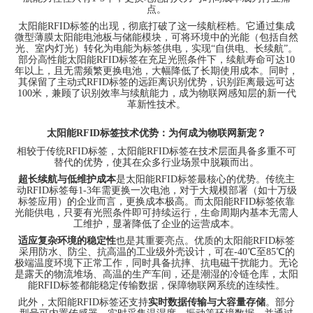
点。
太阳能
RFID
标签的出现，彻底打破了这一续航桎梏。它通过集成
微型薄膜太阳能电池板与储能模块，可将环境中的光能（包括自然
光、室内灯光）转化为电能为标签供电，实现
“
自供电、长续航
”
。
部分高性能太阳能
RFID
标签在充足光照条件下，续航寿命可达
10
年以上，且无需频繁更换电池，大幅降低了长期使用成本。同时，
其保留了主动式
RFID
标签的远距离识别优势，识别距离最远可达
100
米，兼顾了识别效率与续航能力，成为物联网感知层的新一代
革新性技术。
太阳能
RFID
标签技术优势：为何成为物联网新宠？
相较于传统
RFID
标签，太阳能
RFID
标签在技术层面具备多重不可
替代的优势，使其在众多行业场景中脱颖而出。
超长续航与低维护成本
是太阳能
RFID
标签最核心的优势。传统主
动
RFID
标签每
1-3
年需更换一次电池，对于大规模部署（如十万级
标签应用）的企业而言，更换成本极高。而太阳能
RFID
标签依靠
光能供电，只要有光照条件即可持续运行，生命周期内基本无需人
工维护，显著降低了企业的运营成本。
适应复杂环境的稳定性
也是其重要亮点。优质的太阳能
RFID
标签
采用防水、防尘、抗高温的工业级外壳设计，可在
-40℃
至
85℃
的
极端温度环境下正常工作，同时具备抗摔、抗电磁干扰能力。无论
是露天的物流堆场、高温的生产车间，还是潮湿的冷链仓库，太阳
能
RFID
标签都能稳定传输数据，保障物联网系统的连续性。
此外，太阳能
RFID
标签还支持
实时数据传输与大容量存储
。部分