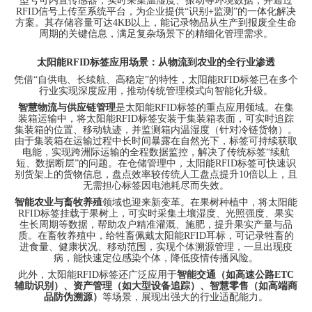
型号可内置传感器，实时采集温湿度、振动等环境数据，并通过
RFID
信号上传至系统平台，为企业提供
“
识别
+
监测
”
的一体化解决
方案。其存储容量可达
4KB
以上，能记录物品从生产到报废全生命
周期的关键信息，满足复杂场景下的精细化管理需求。
太阳能
RFID
标签应用场景：从物流到农业的全行业渗透
凭借
“
自供电、长续航、高稳定
”
的特性，太阳能
RFID
标签已在多个
行业实现深度应用，推动传统管理模式向智能化升级。
智慧物流与供应链管理
是太阳能
RFID
标签的重点应用领域。在集
装箱运输中，将太阳能
RFID
标签安装于集装箱表面，可实时追踪
集装箱的位置、移动轨迹，并监测箱内温湿度（针对冷链货物）。
由于集装箱在运输过程中长时间暴露在自然光下，标签可持续获取
电能，实现跨洲际运输的全程数据监控，解决了传统标签
“
续航
短、数据断层
”
的问题。在仓储管理中，太阳能
RFID
标签可快速识
别货架上的货物信息，盘点效率较传统人工盘点提升
10
倍以上，且
无需担心标签因电池耗尽而失效。
智能农业与畜牧养殖
领域也迎来新变革。在果树种植中，将太阳能
RFID
标签挂载于果树上，可实时采集土壤湿度、光照强度、果实
生长周期等数据，帮助农户精准灌溉、施肥，提升果实产量与品
质。在畜牧养殖中，给牲畜佩戴太阳能
RFID
耳标，可记录牲畜的
进食量、健康状况、移动范围，实现个体溯源管理，一旦出现疫
病，能快速定位感染个体，降低疫情传播风险。
此外，太阳能
RFID
标签还广泛应用于
智能交通（如高速公路
ETC
辅助识别）、资产管理（如大型设备追踪）、智慧零售（如高端商
品防伪溯源）
等场景，展现出强大的行业适配能力。