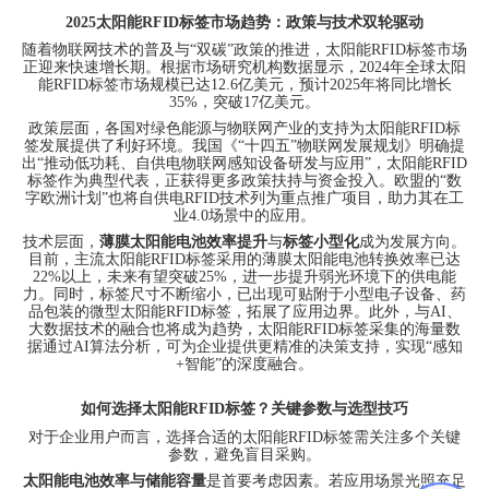
2025
太阳能
RFID
标签市场趋势：政策与技术双轮驱动
随着物联网技术的普及与
“
双碳
”
政策的推进，太阳能
RFID
标签市场
正迎来快速增长期。根据市场研究机构数据显示，
2024
年全球太阳
能
RFID
标签市场规模已达
12.6
亿美元，预计
2025
年将同比增长
35%
，突破
17
亿美元。
政策层面，各国对绿色能源与物联网产业的支持为太阳能
RFID
标
签发展提供了利好环境。我国《
“
十四五
”
物联网发展规划》明确提
出
“
推动低功耗、自供电物联网感知设备研发与应用
”
，太阳能
RFID
标签作为典型代表，正获得更多政策扶持与资金投入。欧盟的
“
数
字欧洲计划
”
也将自供电
RFID
技术列为重点推广项目，助力其在工
业
4.0
场景中的应用。
技术层面，
薄膜太阳能电池效率提升
与
标签小型化
成为发展方向。
目前，主流太阳能
RFID
标签采用的薄膜太阳能电池转换效率已达
22%
以上，未来有望突破
25%
，进一步提升弱光环境下的供电能
力。同时，标签尺寸不断缩小，已出现可贴附于小型电子设备、药
品包装的微型太阳能
RFID
标签，拓展了应用边界。此外，与
AI
、
大数据技术的融合也将成为趋势，太阳能
RFID
标签采集的海量数
据通过
AI
算法分析，可为企业提供更精准的决策支持，实现
“
感知
+
智能
”
的深度融合。
如何选择太阳能
RFID
标签？关键参数与选型技巧
对于企业用户而言，选择合适的太阳能
RFID
标签需关注多个关键
参数，避免盲目采购。
太阳能电池效率与储能容量
是首要考虑因素。若应用场景光照充足