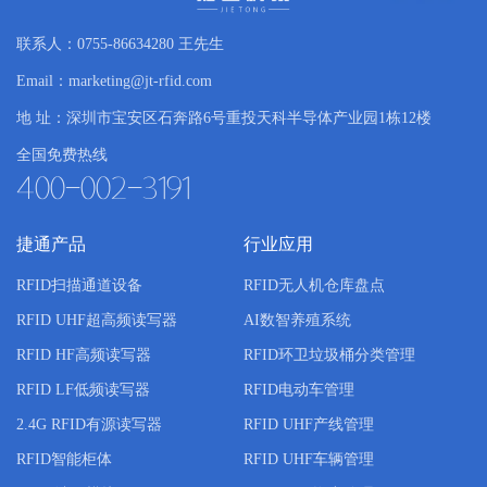
工
钟；光照提升到2000LUX时，这个时间缩短到
10分钟以内。 ▲ 技术解析 / 数
联系人：0755-86634280 王先生
Email：marketing@jt-rfid.com
地 址：深圳市宝安区石奔路6号重投天科半导体产业园1栋12楼
全国免费热线
400-002-3191
捷通产品
行业应用
RFID扫描通道设备
RFID无人机仓库盘点
RFID UHF超高频读写器
AI数智养殖系统
RFID HF高频读写器
RFID环卫垃圾桶分类管理
RFID LF低频读写器
RFID电动车管理
2.4G RFID有源读写器
RFID UHF产线管理
RFID智能柜体
RFID UHF车辆管理