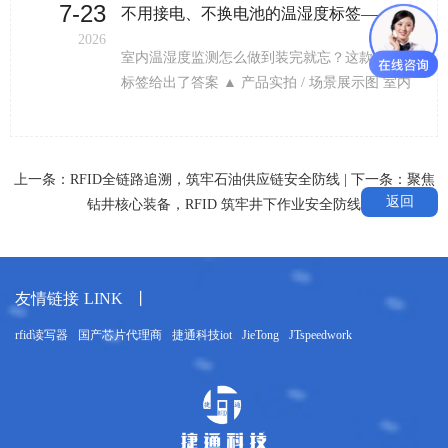
7-23
2凭什么比人工巡检强100倍？
不用接电、不换电池的温湿度标签——JT-GFT2402的室内监测方案
2026
范
室内温湿度监测怎么做到装完就忘？这款光伏
标签给出了答案 ▲ 产品实拍 / 场景展示图 室内
环境监测是一个被严重低估的市场。药房、档
案室、数据中心、博物馆库房、食品加工车间
——这些地方的温湿度管理直接关系到产品质
上一条：
RFID全链路追溯，筑牢石油供应链安全防线
| 下一条：
聚焦
量和安全合规，但长期以来监测手段的体验很
返回
钻井核心装备，RFID 筑牢井下作业安全防线
差：要么靠人工巡检拿温湿度计一间间看，要
么装了传感器却三天两头换电池。 所以当JT-
GFT2402把"光伏供电"和"温湿度双监测"做到一
个口袋里，我觉得这个产品形态切中了很多人
友情链接
LINK
丨
没说出口的需求。 标签自己发电，室内弱光就
够。JT-GFT2402搭载的光伏面板专门为室内弱
rfid读写器
国产芯片代理商
捷通科技iot
JieTong
JTspeedwork
全
光环境做了优化。在200LUX以上的光照下就能
稳定充电。关键参数：满电后如果在完全无光
的环境中，可以持续工作15小时；在200LUX光
照下，从零电到可正常工作的充电时间约60分