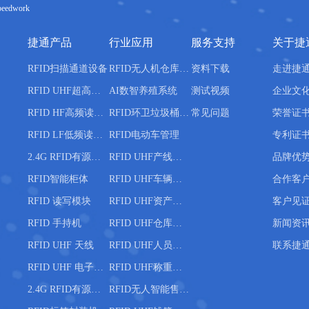
peedwork
捷通产品
行业应用
服务支持
关于捷
RFID扫描通道设备
RFID无人机仓库盘点
资料下载
走进捷
RFID UHF超高频读写器
AI数智养殖系统
测试视频
企业文
RFID HF高频读写器
RFID环卫垃圾桶分类管理
常见问题
荣誉证
RFID LF低频读写器
RFID电动车管理
专利证
2.4G RFID有源读写器
RFID UHF产线管理
品牌优
RFID智能柜体
RFID UHF车辆管理
合作客
RFID 读写模块
RFID UHF资产管理
客户见
RFID 手持机
RFID UHF仓库管理
新闻资
RFID UHF 天线
RFID UHF人员管理
联系捷
RFID UHF 电子标签
RFID UHF称重管理
2.4G RFID有源电子标签
RFID无人智能售货柜