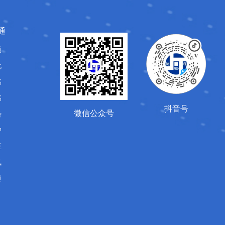
通
通
化
书
书
抖音号
微信公众号
势
户
证
讯
通