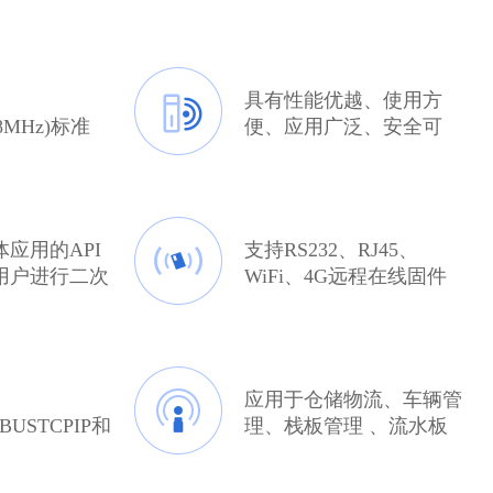
具有性能优越、使用方
28MHz)标准
便、应用广泛、安全可
867.6MHz)
靠、稳定实用等特点
)，用于读写
GEN2)的电子
应用的API
支持RS232、RJ45、
用户进行二次
WiFi、4G远程在线固件
成了网络接
升级
理软件 和数
应用于仓储物流、车辆管
BUSTCPIP和
理、栈板管理 、流水板
TU协 议
管理、生产线工 件管
制、物料管制、身份标识