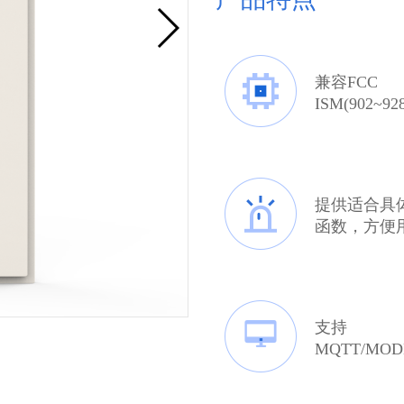
兼容FCC
ISM(902~9
ETSI(865.6~
(用户需定制
ISO18000-
6C(EPCC1
提供适合具体
标 签
函数，方便
开发。且集
口，搭配管
据库
支持
MQTT/MOD
MODBUSR