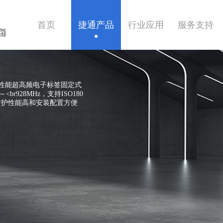
首页
捷通产品
行业应用
服务支持
商
一体式读写器
道，高性能超高频电子标签固定式
928MHz，支持ISO180
，防护性能高和安装配置方便