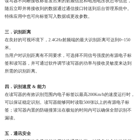
读写器不间断
接收
标签
发出来的射频信息和
电池电压状态等信息，
随后立即并将接收到的数据
通过通信接口
转送到后台管理系统中。
特殊应用中也可向标签写入数据或更改参数。
三．
识别距离
在良好的可视环境下，2.4GHz射频端的最大识别距离可达到0~1
5
0
米。
当用户对识别距离有不同要求，可选择不同信号强度的有源电子标
签和读写器，并可通过软件调节读写器的功率与接收灵敏度来达到
所需的识别距离。
四．
识别速度 & 能力
在读写器的有效识别范围内电子标签以最高200Km/h的速度运行时，
可以保证稳定识别。读写器能够同时读取500张以上的有源电子标
签；
读写器内置的防碰撞算法
在极短的时间内可以确保全部识别不
漏读。
五．
通讯安全