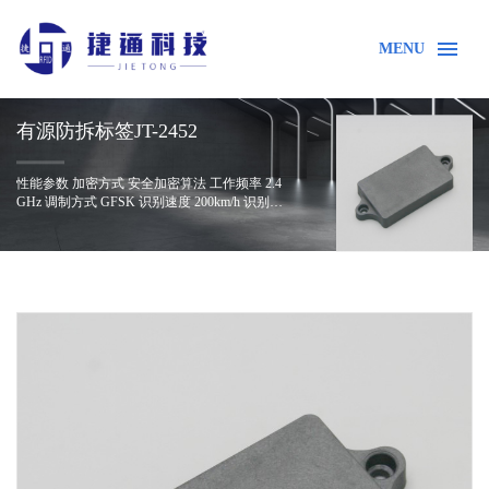
MENU
有源防拆标签JT-2452
性能参数 加密方式 安全加密算法 工作频率 2.4
GHz 调制方式 GFSK 识别速度 200km/h 识别能
力 配套读写器同时识别 500张以上的有源标签
通信机制 基于时分多址和同步通信机制 抗干扰
性 频道隔离技术，多个设备互不干扰 安全性 加
首页
产品中心
2.4G RFID有源电子标签
密计算与安全认证，防止非法信息侦测 识别方
式