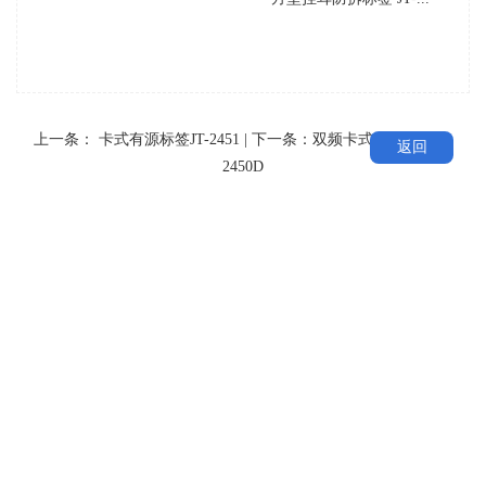
上一条：
卡式有源标签JT-2451
| 下一条：
双频卡式有源标签JT-
返回
2450D
友情链接
LINK
丨
rfid读写器
国产芯片代理商
捷通科技iot
JieTong
JTspeedwork
联系人：0755-86634280 王先生