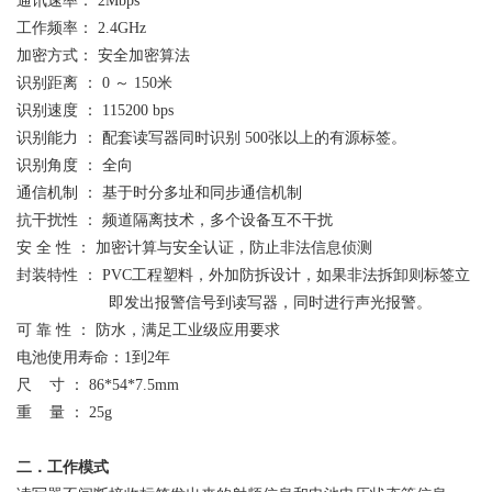
通讯速率： 2Mbps
工作频率： 2.4GHz
加密方式：
安全
加密
算法
识别距离 ： 0 ～ 1
5
0米
识别速度 ： 115200 bps
识别能力 ：
配套读写器
同时识别 500张以上的
有源
标签
。
识别角度 ：
全
向
通信机制 ： 基于时分多址和同步通信机制
抗干扰性 ： 频道隔离技术，多个设备互不干扰
安 全 性 ： 加密计算与安全认证，防止
非法信息
侦测
封装特性 ：
PVC
工程塑料
，外加防拆设计，如果非法拆卸则标签立
即发出报警信号到读写器，同时进行声光报警。
可 靠 性 ： 防水，满足工业级应用要求
电池使用寿命：1到2年
尺 寸 ：
86*54*7.5
mm
重 量 ：
25
g
二．
工作模式