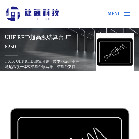
MENU
UHF RFID超高频结算台 JT-
6250
T-6050 UHF RFID 结算台是一款专业级、高性
能超高频一体式结算台读写器，结算台支持 IS
O18000-6C（EPC C1 GEN2）协议，是专门针对
首页
产品中心
RFID结算台读写器
桌面小批量电子标签识别而设计的一款一体化
读写器，能稳定读取小型电子标签。产品简
洁、美观,可广泛应用于图书/档案管理、珠宝盘
点、药品管理、门店柜台结算、电子餐盘结算
等。读写器集成 RJ45、RS232、USB Type C 接
口等多种通讯方式，能快速与上位机进行整
合。