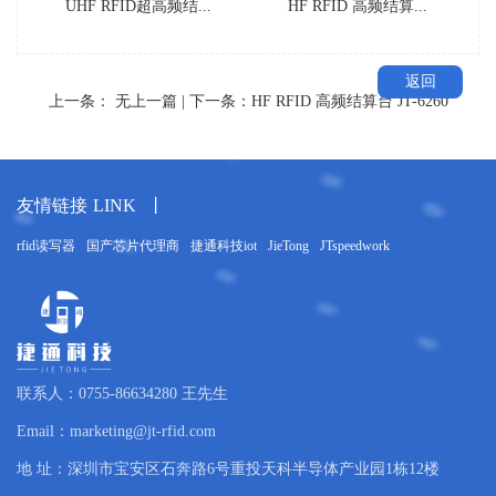
UHF RFID超高频结...
HF RFID 高频结算...
返回
上一条：
无上一篇
| 下一条：
HF RFID 高频结算台 JT-6260
友情链接
LINK
丨
rfid读写器
国产芯片代理商
捷通科技iot
JieTong
JTspeedwork
联系人：0755-86634280 王先生
Email：marketing@jt-rfid.com
地 址：深圳市宝安区石奔路6号重投天科半导体产业园1栋12楼