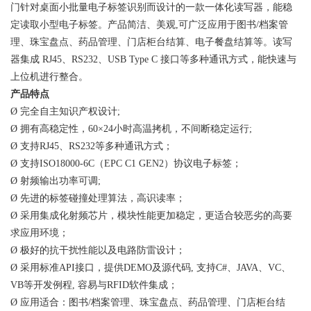
门针对桌面小批量电子标签识别而设计的一款一体化读写器，能稳
定读取小型电子标签。产品简洁、美观,可广泛应用于图书/档案管
理、珠宝盘点、药品管理、门店柜台结算、电子餐盘结算等。读写
器集成 RJ45、RS232、USB Type C 接口等多种通讯方式，能快速与
上位机进行整合。
产品特点
Ø 完全自主知识产权设计;
Ø 拥有高稳定性，60×24小时高温拷机，不间断稳定运行;
Ø 支持RJ45、RS232等多种通讯方式；
Ø 支持ISO18000-6C（EPC C1 GEN2）协议电子标签；
Ø 射频输出功率可调;
Ø 先进的标签碰撞处理算法，高识读率；
Ø 采用集成化射频芯片，模块性能更加稳定，更适合较恶劣的高要
求应用环境；
Ø 极好的抗干扰性能以及电路防雷设计；
Ø 采用标准API接口，提供DEMO及源代码, 支持C#、JAVA、VC、
VB等开发例程, 容易与RFID软件集成；
Ø 应用适合：图书/档案管理、珠宝盘点、药品管理、门店柜台结