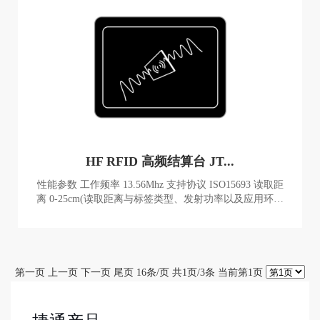
HF RFID 高频结算台 JT...
性能参数 工作频率 13.56Mhz 支持协议 ISO15693 读取距
离 0-25cm(读取距离与标签类型、发射功率以及应用环境
有关) 通讯接口 RJ45、RS232、USB Type C RS232 接口 11
5200 bps (默认) I/O 接口 1 路触发输入或 2 路继电器输出
（定制） 物理参数 产品尺寸 370X280X24mm
第一页 上一页 下一页 尾页 16条/页 共1页/3条 当前第1页