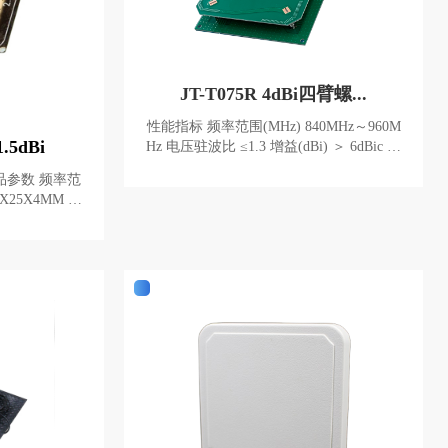
JT-T075R 4dBi四臂螺...
性能指标 频率范围(MHz) 840MHz～960M
5dBi
Hz 电压驻波比 ≤1.3 增益(dBi) ＞ 6dBic 波
束宽度 70°x70° 极化 圆极化 相对湿度 5%
～95% 输入阻抗 50 Ω 接头类型