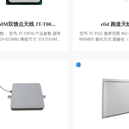
MM双馈点天线 JT-T00...
rfid 跑道天
036 产品参数 频率
型号 JT-T625 频率范围 902-928MHZ 865-
868MHZ 极化方式 圆极化（右旋） 增益 1
 天线增益 2.5dBi
2dBi 波瓣宽
极化