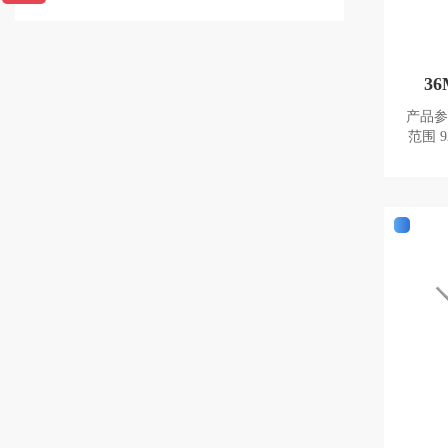
36
产品参数： 型号 JT-T0
范围 920-925MHz 陶瓷尺寸 35X35X4MM
反射板尺寸 40X40X1MM