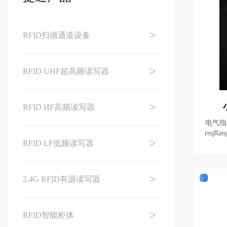
RFID扫描通道设备
RFID UHF超高频读写器
RFID HF高频读写器
电气指标 型号Model JT-T019
reqRange) 902-928MHZ 增益(G
RFID LF低频读写器
平波瓣宽度(
2.4G RFID有源读写器
RFID智能柜体