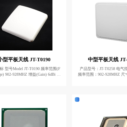
小型平板天线 JT-T0190
中型平板天线 JT-T
0 频率范围(F
产品型号：JT-T0258 电气指标 机械指标
ain) 6dBi 水
频率范围：902-928MHZ 尺寸：258*258*5
Horizontal Beamwidth) 70º 垂
6MM 增益：9DBI 重量：0.9KG 极化：圆
直波瓣宽度(Vertical Beamwidth) 70º
极化 材料：铝 电压驻