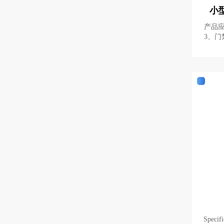
小型
产品应用 1、RFID物流追
3、门禁系统 4、文
品型号 JT-T0165 频率范围 902-928MH
5-868MHZ 增益 4dBi
Specifications 型号M