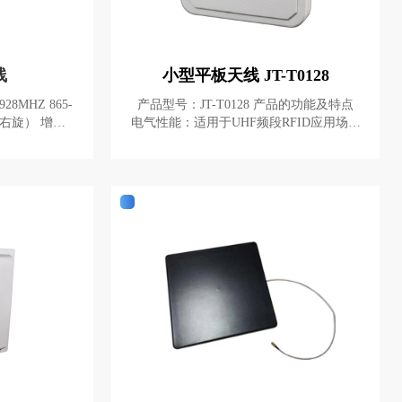
线
小型平板天线 JT-T0128
产品型号：JT-T0128 产品的功能及特点
电气性能：适用于UHF频段RFID应用场合
度 70°/60°
的通用型天线，具有高增益、低驻波等特
点。 机械性能：外形美观小巧、采用防水
圈与硅胶双重防水设计、外壳采用加强筋
位设计、适合各种恶劣环境使用。 主要用
途及适用范围 JT-T0128型天线可方便地应
用门禁、仓储、物流、零售等UHF频段的
RFID场合中。 性能指标 频率范围：840M
Hz～960MHz 电压驻波比：≤1.3 增益： 6d
Bic 波束宽度：70°x70° 极化：圆极化 相
对湿度：5%～95% 输入阻抗：50 Ω 接头
类型：SMA-50KFD型外螺纹母头 机械指
标 尺寸：128mm×128mm×37.8mm 重量：
0.3kg（不含支架） 材料：工程塑料AS
A、铝 颜色：乳白色 防护等级：IP65 工
作温度：-40℃~+ 85℃ 储藏温度：-40℃~