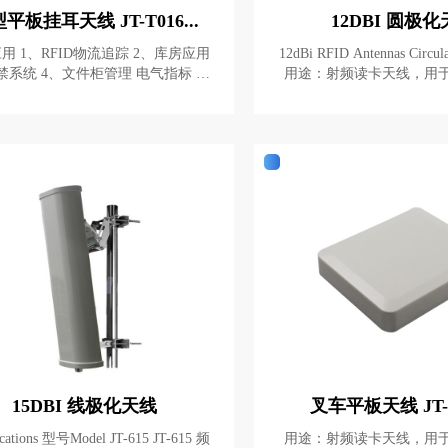
平板挂耳天线 JT-T016...
12DBI 圆极
踪 2、库房应用
12dBi RFID Antennas Circula
件柜管理 电气指标 产
用途：射频读卡天线，用
z86
场，商场，收费站等。 Application: Radio-
 波瓣宽度 Hor：60°
frequency reader antenna, used
Ver：60°
parking lots, shopping malls, to
点：外形美观，环境适应性
快捷。 Characteristic: Pleasing in appearanc
e, environmental adaptability, 
n! Specifications 型号：Model JT-602 JT-60
2 频率：Frequency Range (MHz) 902~928 8
65~868
15DBI 线极化天线
叉车平板天线 JT-T
odel JT-615 JT-615 频
用途：射频读卡天线，用