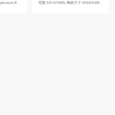
范围 920-925MHz 陶瓷尺寸 60X60X4MM
ed for terminal
反射板尺寸 70X70X1MM 天线增益
s,toll station.
应性好，体积
防冲击等安装
 easy installat