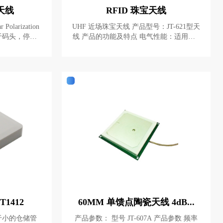
+ 8
化天线
RFID 珠宝天线
r Polarization
UHF 近场珠宝天线 产品型号：JT-621型天
于码头，停车
线 产品的功能及特点 电气性能：适用于U
HF频段RFID多种应用场合的近场天线，
 for terminals,
具有场均匀、无盲区超大尺寸和超薄等特
ll station. 特
点。 主要用途及适用范围 JT-621型天线可
好，安装方便
方便应用于珠宝、零售POS、图书馆、医
药保健等UHF频段的RFID场合中. 性能指
easy installatio
标 频率范围： 902MHz～928MHz 电压驻
波比：≤1.8：1 增 益： -15.dBi 相对湿
度： 5%～95% 输入阻抗： 50±1Ω 接头类
型： SMA-K 机械指标 尺 寸： 301 mm×3
01mm×8..5 mm 重 量： 500g 材 料： 铝，
塑料 颜 色： 黑色 工作温度： 0° to +50°C
储藏温度： -30° to +60°C IP级别：IP53
1412
60MM 单馈点陶瓷天线 4dB...
于小的仓储管
产品参数： 型号 JT-607A 产品参数 频率